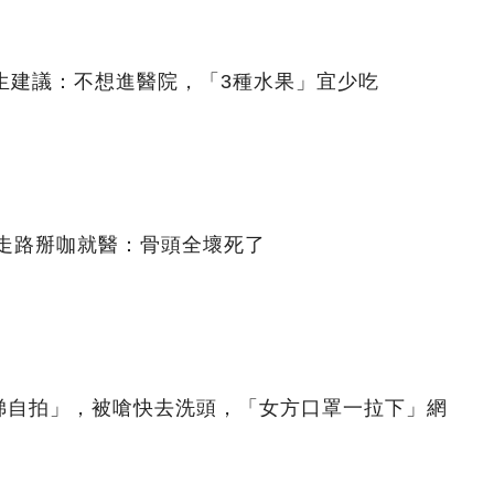
生建議：不想進醫院，「3種水果」宜少吃
 走路掰咖就醫：骨頭全壞死了
梯自拍」，被嗆快去洗頭，「女方口罩一拉下」網