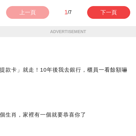
1
上一頁
下一頁
/7
ADVERTISEMENT
提款卡」就走！10年後我去銀行，櫃員一看餘額嚇
4個生肖，家裡有一個就要恭喜你了