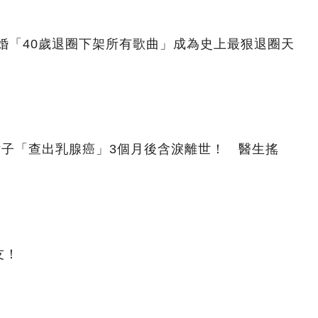
結婚「40歲退圈下架所有歌曲」成為史上最狠退圈天
女子「查出乳腺癌」3個月後含淚離世！ 醫生搖
友！