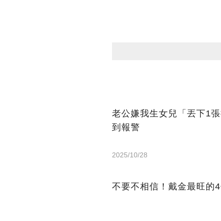
老公嫌我生女兒「丟下1張
到報警
2025/10/28
不要不相信！戴金最旺的