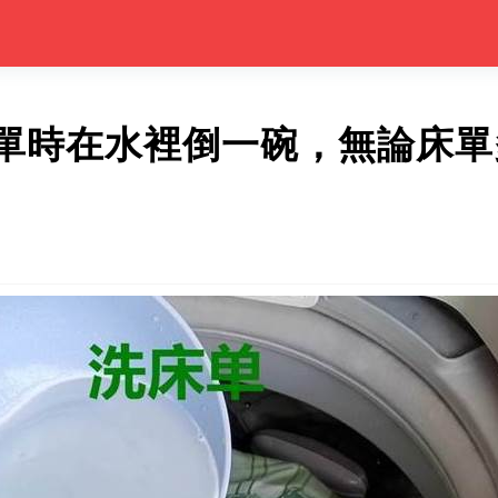
單時在水裡倒一碗，無論床單