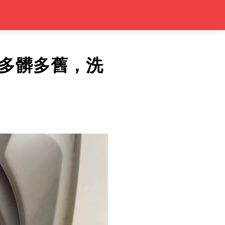
多髒多舊，洗