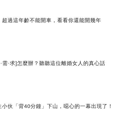
，超過這年齡不能開車，看看你還能開幾年
理·需·求]怎麼辦？聽聽這位離婚女人的真心話
生小伙「背40分鐘」下山，噁心的一幕出現了！