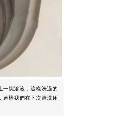
上一碗溶液，這樣洗過的
首先，我們要製作一款清
，這樣我們在下次清洗床
些小蘇打，清洗床單被套
發生一些化學反應，而且
些的食用鹽，食用鹽有一
下一頁更精彩